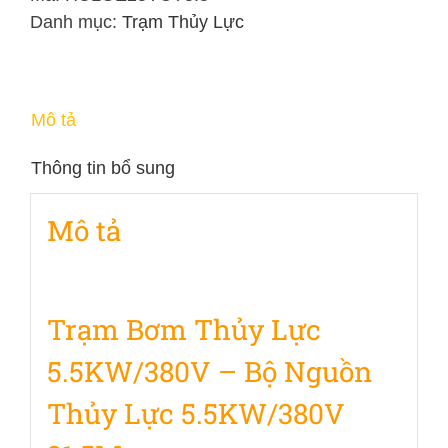
5.5KW/380V
Danh mục:
Trạm Thủy Lực
-
Bộ
Nguồn
Mô tả
Thủy
Lực
Thông tin bổ sung
5.5KW/380V
31,5Mpa
Mô tả
số
lượng
Trạm Bơm Thủy Lực
5.5KW/380V – Bộ Nguồn
Thủy Lực 5.5KW/380V