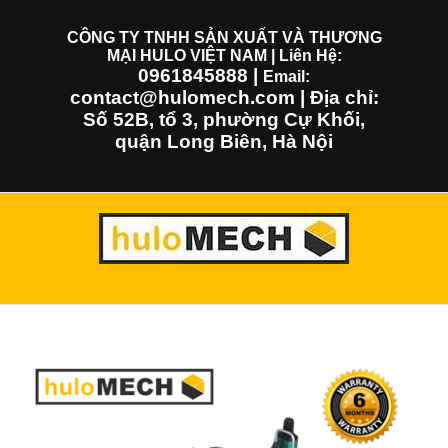
Skip
to
CÔNG TY TNHH SẢN XUẤT VÀ THƯƠNG
MẠI HULO VIỆT NAM | Liên Hệ:
content
0961845888
|
Email:
contact@hulomech.com | Địa chỉ:
Số 52B, tổ 3, phường Cự Khối,
quận Long Biên, Hà Nội