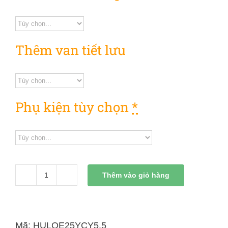
Thêm van tiết lưu
Phụ kiện tùy chọn
*
Thêm vào giỏ hàng
Trạm
Bơm
Thủy
Lực
Mã:
HULOE25YCY5.5