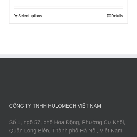
Select options
Details
CÔNG TY TNHH HULOMECH VIỆT NAM
Số 1, ngõ 57, phố Hoa Động, Phường Cự Khối,
Quận Long Biên, Thành phố Hà Nội, Việt Nam