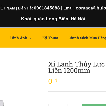
0961845888
|
contact@hulom
T NAM | Liên Hệ:
Email:
Khối, quận Long Biên, Hà Nội
Hình Ảnh
Kỹ Thuật
Chính Sách Mua Hàn
Xi Lanh Thủy Lực 
Liền 1200mm
0
₫