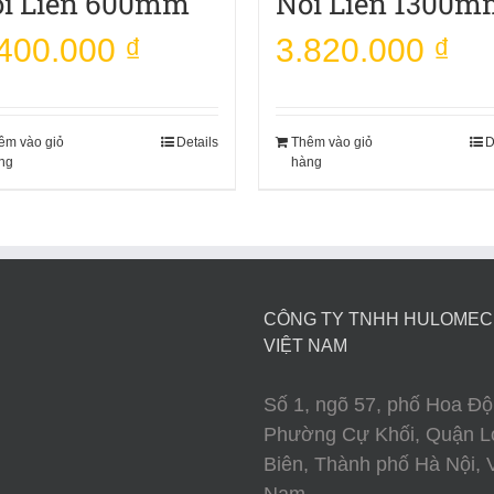
i Liền 600mm
Nối Liền 1300m
.400.000
₫
3.820.000
₫
êm vào giỏ
Details
Thêm vào giỏ
D
ng
hàng
CÔNG TY TNHH HULOME
VIỆT NAM
Số 1, ngõ 57, phố Hoa Độ
Phường Cự Khối, Quận L
Biên, Thành phố Hà Nội, V
Nam