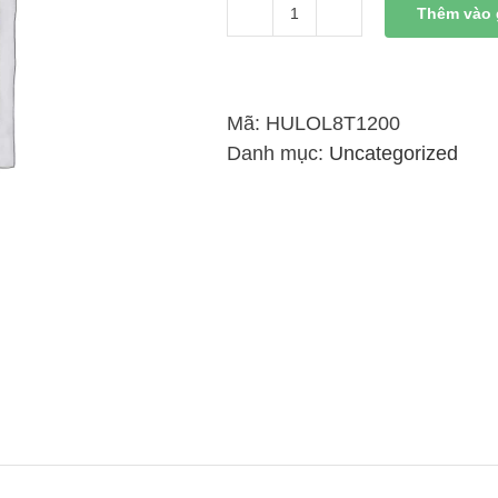
Thêm vào 
Xi
Lanh
Thủy
Lực
Mã:
HULOL8T1200
8
Danh mục:
Uncategorized
Tấn
Có
Đai
Kết
Nối
Liền
1200mm
số
lượng