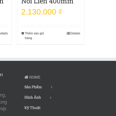
m
Nối Liền 400mm
2.130.000
₫
etails
Thêm vào giỏ
Details
hàng
CH
HOME
Sản Phẩm
ng,
Hình Ảnh
ong
Kỹ Thuật
iệt