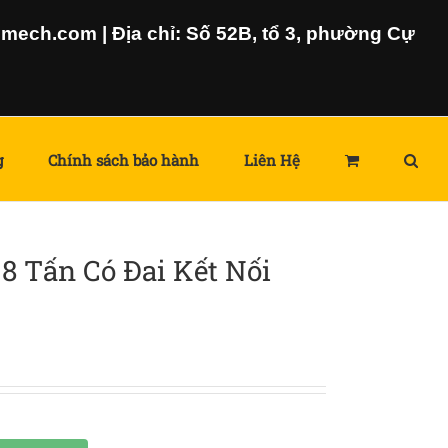
ech.com | Địa chỉ: Số 52B, tổ 3, phường Cự
g
Chính sách bảo hành
Liên Hệ
8 Tấn Có Đai Kết Nối