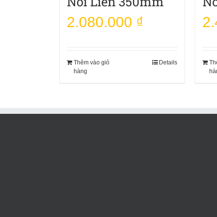
Nối Liền 350mm
Nố
2.080.000
₫
2
Thêm vào giỏ
Details
Th
hàng
hà