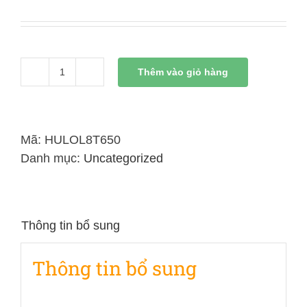
Thêm vào giỏ hàng
Xi
Lanh
Thủy
Lực
Mã:
HULOL8T650
8
Danh mục:
Uncategorized
Tấn
Có
Đai
Thông tin bổ sung
Kết
Nối
Thông tin bổ sung
Liền
650mm
số