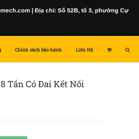
ech.com | Địa chỉ: Số 52B, tổ 3, phường Cự
g
Chính sách bảo hành
Liên Hệ
8 Tấn Có Đai Kết Nối