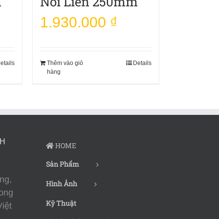
m
Nối Liền 250mm
1.930.000
₫
etails
Thêm vào giỏ
Details
hàng
CH
HOME
Sản Phẩm
ng,
Hình Ảnh
ong
Kỹ Thuật
iệt