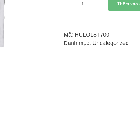
Thêm vào 
Xi
Lanh
Thủy
Lực
Mã:
HULOL8T700
8
Danh mục:
Uncategorized
Tấn
Có
Đai
Kết
Nối
Liền
700mm
số
lượng