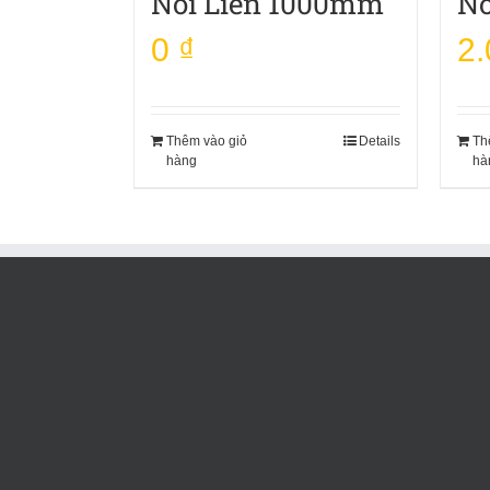
Nối Liền 1000mm
Nố
0
₫
2
Thêm vào giỏ
Details
Th
hàng
hà