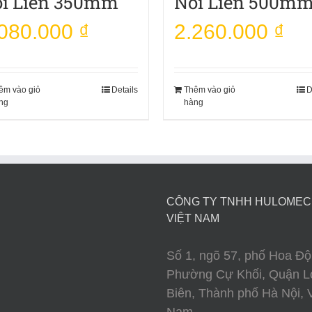
i Liền 350mm
Nối Liền 500m
.080.000
₫
2.260.000
₫
êm vào giỏ
Details
Thêm vào giỏ
D
ng
hàng
CÔNG TY TNHH HULOME
VIỆT NAM
Số 1, ngõ 57, phố Hoa Độ
Phường Cự Khối, Quận L
Biên, Thành phố Hà Nội, V
Nam