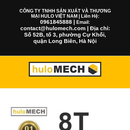
Skip
to
CÔNG TY TNHH SẢN XUẤT VÀ THƯƠNG
MẠI HULO VIỆT NAM | Liên Hệ:
content
0961845888
|
Email:
contact@hulomech.com | Địa chỉ:
Số 52B, tổ 3, phường Cự Khối,
quận Long Biên, Hà Nội