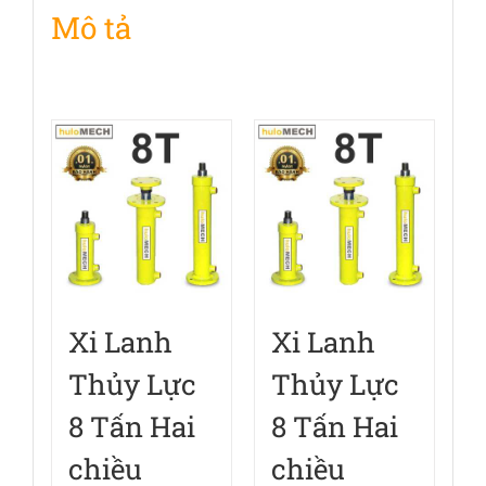
Mô tả
số
lượng
Xi Lanh
Xi Lanh
Thủy Lực
Thủy Lực
8 Tấn Hai
8 Tấn Hai
chiều
chiều