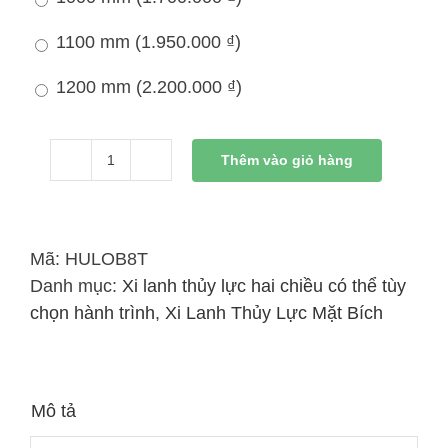
1100 mm (
1.950.000
₫
)
1200 mm (
2.200.000
₫
)
Thêm vào giỏ hàng
Xi
Lanh
Thủy
Lực
Mã:
HULOB8T
8
Danh mục:
Xi lanh thủy lực hai chiều có thể tùy
Tấn
chọn hành trình
,
Xi Lanh Thủy Lực Mặt Bích
Hai
chiều
Có
Mô tả
mặt
bích