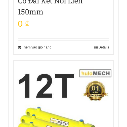
Có Đai Kết Nối Liền
150mm
0
₫
Thêm vào giỏ hàng
Details