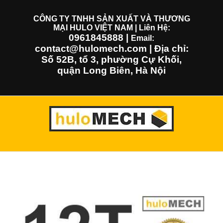
Skip
to
CÔNG TY TNHH SẢN XUẤT VÀ THƯƠNG
MẠI HULO VIỆT NAM | Liên Hệ:
content
0961845888
|
Email:
contact@hulomech.com | Địa chỉ:
Số 52B, tổ 3, phường Cự Khối,
quận Long Biên, Hà Nội