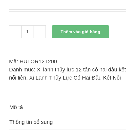
Thêm vào giỏ hàng
Xi
Lanh
Thủy
Lực
Mã:
HULOR12T200
12
Danh mục:
Xi lanh thủy lực 12 tấn có hai đầu kết
Tấn
nối liền
,
Xi Lanh Thủy Lực Có Hai Đầu Kết Nối
Có
Đai
Kết
Mô tả
Nối
Liền
Thông tin bổ sung
200mm
số