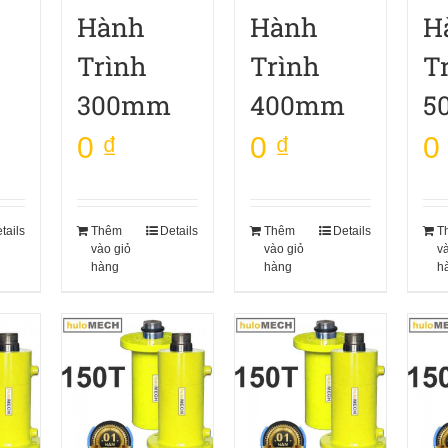
Hành
Hành
H
Trình
Trình
T
300mm
400mm
5
0
₫
0
₫
0
tails
Thêm
Details
Thêm
Details
T
vào giỏ
vào giỏ
v
hàng
hàng
h