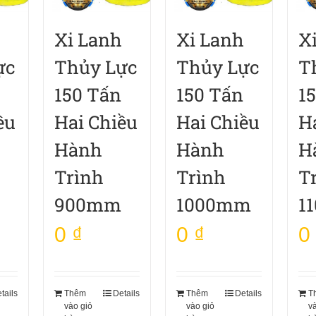
Xi Lanh
Xi Lanh
X
ực
Thủy Lực
Thủy Lực
T
150 Tấn
150 Tấn
1
ều
Hai Chiều
Hai Chiều
H
Hành
Hành
H
Trình
Trình
T
900mm
1000mm
1
0
₫
0
₫
0
tails
Thêm
Details
Thêm
Details
T
vào giỏ
vào giỏ
v