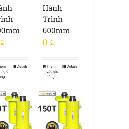
ành
Hành
rình
Trình
00mm
600mm
₫
0
₫
hêm
Details
Thêm
Details
ào giỏ
vào giỏ
àng
hàng