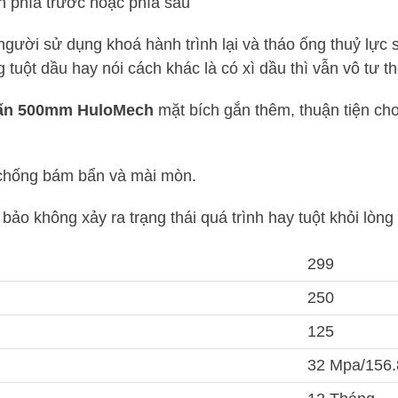
ch phía trước hoặc phía sau
 người sử dụng khoá hành trình lại và tháo ống thuỷ lực s
 tuột dầu hay nói cách khác là có xì dầu thì vẫn vô tư th
0 tấn 500mm HuloMech
mặt bích gắn thêm, thuận tiện cho
 chống bám bẩn và mài mòn.
ảo không xảy ra trạng thái quá trình hay tuột khỏi lòng
299
250
125
32 Mpa/156.