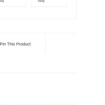
àng
hàng
Pin This Product