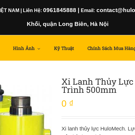
0961845888
|
contact@hulom
T NAM | Liên Hệ:
Email:
Khối, quận Long Biên, Hà Nội
Hình Ảnh
Kỹ Thuật
Chính Sách Mua Hàn
Xi Lanh Thủy Lực
Trình 500mm
0
₫
Xi lanh thủy lực HuloMech. Lự