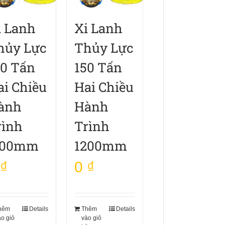
i Lanh
Xi Lanh
hủy Lực
Thủy Lực
50 Tấn
150 Tấn
ai Chiều
Hai Chiều
ành
Hành
rình
Trình
100mm
1200mm
₫
0
₫
hêm
Details
Thêm
Details
ào giỏ
vào giỏ