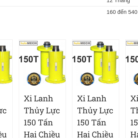
12 Tháng
160 đến 540
Xi Lanh
Xi Lanh
X
ực
Thủy Lực
Thủy Lực
T
150 Tấn
150 Tấn
1
ều
Hai Chiều
Hai Chiều
H