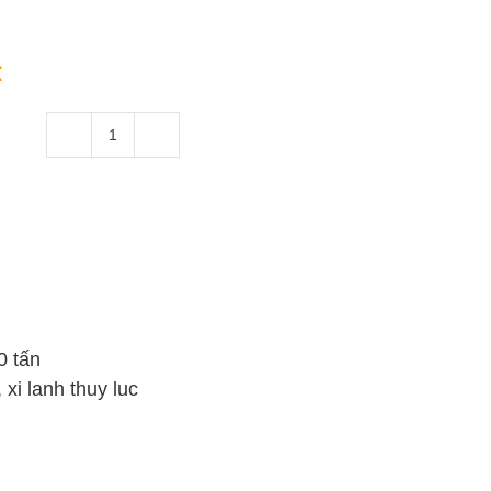
:
Xi
Lanh
Thủy
Lực
150
Tấn
Hai
Chiều
0 tấn
Hành
,
xi lanh thuy luc
Trình
500mm
số