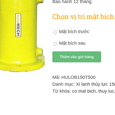
Bảo hành 12 tháng.
Chọn vị trí mặt bích
Mặt bích trước
Mặt bích sau
Thêm vào giỏ hàng
Mã:
HULOB150T500
Danh mục:
Xi lanh thủy lực 15
Từ khóa:
co mat bich
,
thuy luc