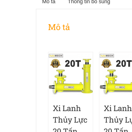
Mô tả
Thông tin bổ sung
Mô tả
Xi Lanh
Xi Lanh
Thủy Lực
Thủy L
20 Tấn
20 Tấn