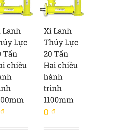
i Lanh
Xi Lanh
hủy Lực
Thủy Lực
0 Tấn
20 Tấn
ai chiều
Hai chiều
ành
hành
ình
trình
000mm
1100mm
₫
0
₫