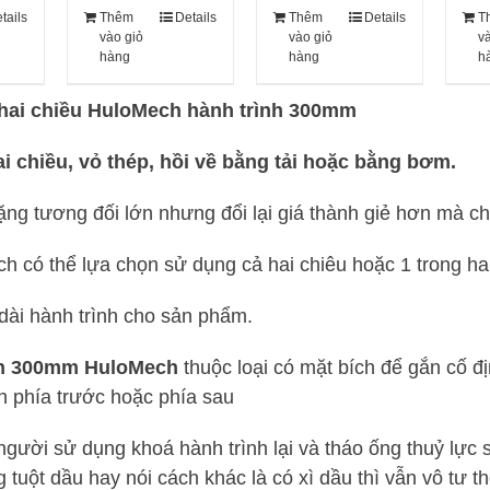
tails
Thêm
Details
Thêm
Details
T
vào giỏ
vào giỏ
v
hàng
hàng
h
n hai chiều HuloMech hành trình 300mm
ai chiều, vỏ thép, hồi về bằng tải hoặc bằng bơm.
 nặng tương đối lớn nhưng đổi lại giá thành giẻ hơn mà 
ách có thể lựa chọn sử dụng cả hai chiêu hoặc 1 trong ha
dài hành trình cho sản phẩm.
 tấn 300mm HuloMech
thuộc loại có mặt bích để gắn cố 
ch phía trước hoặc phía sau
 người sử dụng khoá hành trình lại và tháo ống thuỷ lực s
 tuột dầu hay nói cách khác là có xì dầu thì vẫn vô tư th