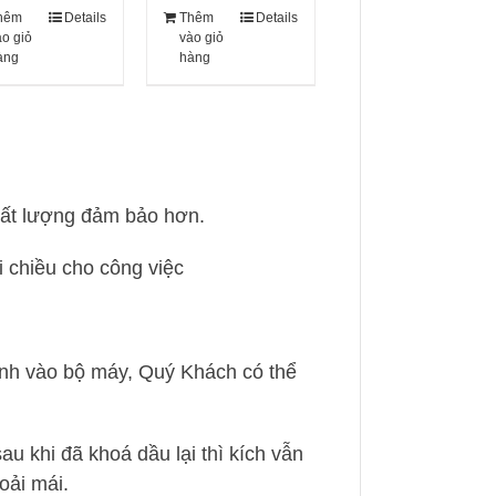
hêm
Details
Thêm
Details
ào giỏ
vào giỏ
àng
hàng
chất lượng đảm bảo hơn.
i chiều cho công việc
định vào bộ máy, Quý Khách có thể
au khi đã khoá dầu lại thì kích vẫn
oải mái.