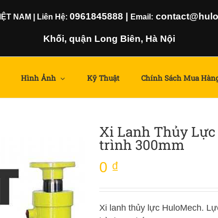
0961845888
|
contact@hulom
T NAM | Liên Hệ:
Email:
Khối, quận Long Biên, Hà Nội
Hình Ảnh
Kỹ Thuật
Chính Sách Mua Hàn
Xi Lanh Thủy Lực 
trình 300mm
0
₫
Xi lanh thủy lực HuloMech. Lự