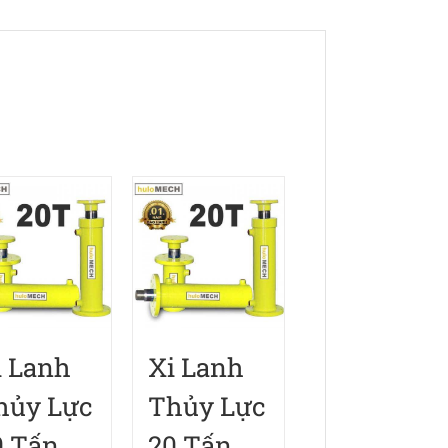
lượng
i Lanh
Xi Lanh
hủy Lực
Thủy Lực
0 Tấn
20 Tấn