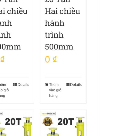
ai chiều
Hai chiều
ành
hành
ình
trình
00mm
500mm
₫
0
₫
hêm
Details
Thêm
Details
ào giỏ
vào giỏ
àng
hàng