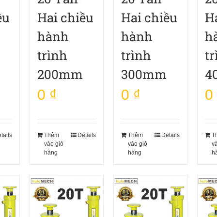
ều
Hai chiều
Hai chiều
H
hành
hành
h
trình
trình
tr
200mm
300mm
4
0
₫
0
₫
0
tails
Thêm
Details
Thêm
Details
T
vào giỏ
vào giỏ
v
hàng
hàng
h