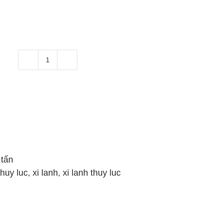
Xi
Lanh
Thủy
Lực
20
Tấn
Hai
chiều
 tấn
hành
thuy luc
,
xi lanh
,
xi lanh thuy luc
trình
300mm
số