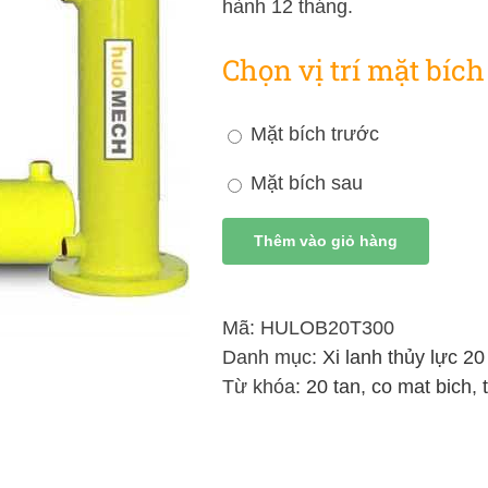
hành 12 tháng.
Chọn vị trí mặt bích
Mặt bích trước
Mặt bích sau
Thêm vào giỏ hàng
Mã:
HULOB20T300
Danh mục:
Xi lanh thủy lực 20
Từ khóa:
20 tan
,
co mat bich
,