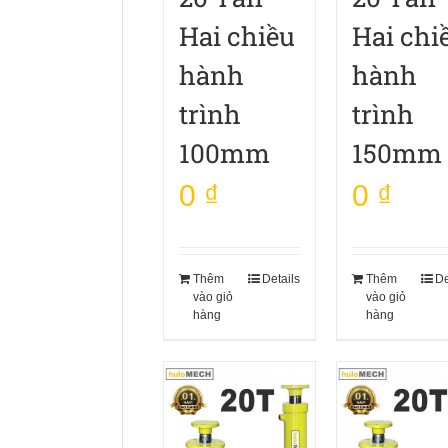
Hai chiều
Hai chi
hành
hành
trình
trình
100mm
150mm
0
₫
0
₫
Thêm
Details
Thêm
De
vào giỏ
vào giỏ
hàng
hàng