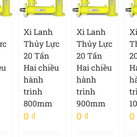
Xi Lanh
Xi Lanh
X
ực
Thủy Lực
Thủy Lực
T
20 Tấn
20 Tấn
2
ều
Hai chiều
Hai chiều
H
hành
hành
h
trình
trình
tr
800mm
900mm
1
0
₫
0
₫
0