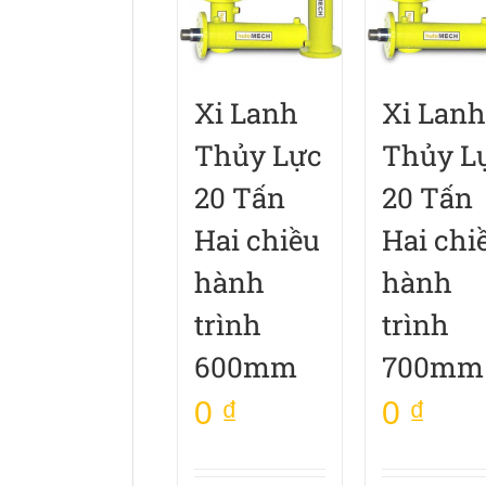
Xi Lanh
Xi Lanh
Thủy Lực
Thủy L
20 Tấn
20 Tấn
Hai chiều
Hai chi
hành
hành
trình
trình
600mm
700mm
0
₫
0
₫