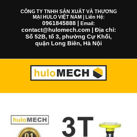
Skip
to
CÔNG TY TNHH SẢN XUẤT VÀ THƯƠNG
MẠI HULO VIỆT NAM | Liên Hệ:
content
0961845888
|
Email:
contact@hulomech.com | Địa chỉ:
Số 52B, tổ 3, phường Cự Khối,
quận Long Biên, Hà Nội