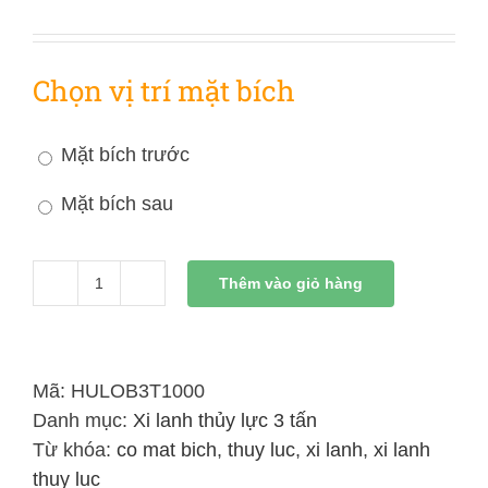
Chọn vị trí mặt bích
Mặt bích trước
Mặt bích sau
Thêm vào giỏ hàng
Xi
Lanh
Thủy
Lực
Mã:
HULOB3T1000
3
Danh mục:
Xi lanh thủy lực 3 tấn
Tấn
Từ khóa:
co mat bich
,
thuy luc
,
xi lanh
,
xi lanh
Hai
thuy luc