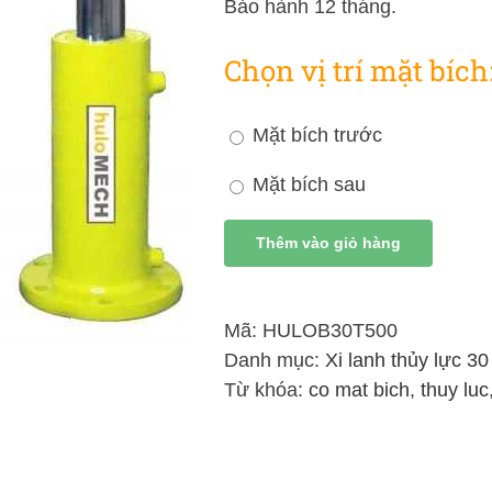
Bảo hành 12 tháng.
Chọn vị trí mặt bích
Mặt bích trước
Mặt bích sau
Thêm vào giỏ hàng
Mã:
HULOB30T500
Danh mục:
Xi lanh thủy lực 30
Từ khóa:
co mat bich
,
thuy luc