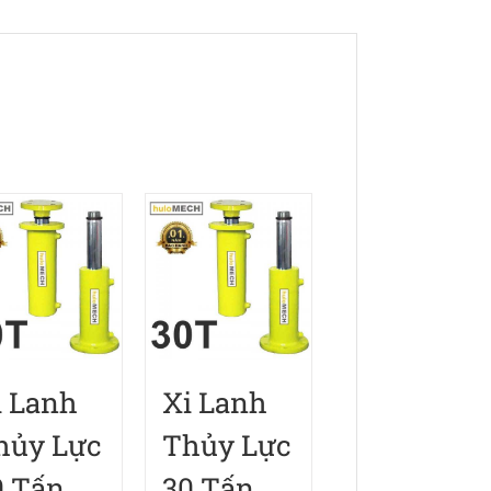
lượng
i Lanh
Xi Lanh
hủy Lực
Thủy Lực
0 Tấn
30 Tấn