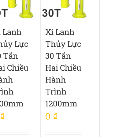
i Lanh
Xi Lanh
hủy Lực
Thủy Lực
0 Tấn
30 Tấn
ai Chiều
Hai Chiều
ành
Hành
rình
Trình
100mm
1200mm
₫
0
₫