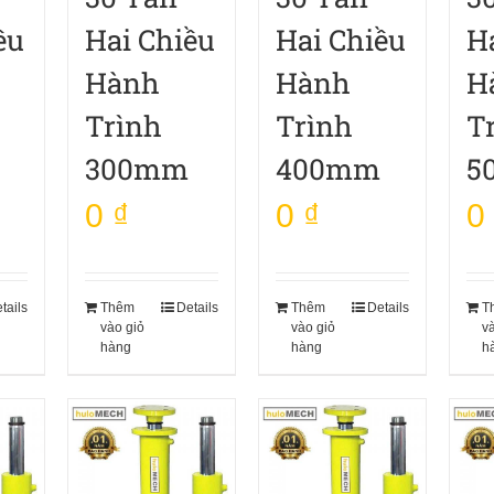
ều
Hai Chiều
Hai Chiều
H
Hành
Hành
H
Trình
Trình
T
300mm
400mm
5
0
₫
0
₫
0
tails
Thêm
Details
Thêm
Details
T
vào giỏ
vào giỏ
v
hàng
hàng
h