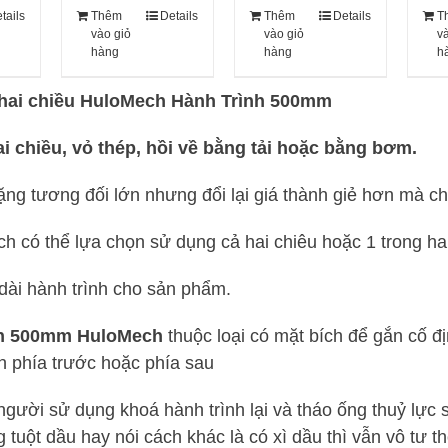
tails
Thêm
Details
Thêm
Details
T
vào giỏ
vào giỏ
v
hàng
hàng
h
n hai chiều HuloMech Hành Trình 500mm
ai chiều, vỏ thép, hồi về bằng tải hoặc bằng bơm.
 nặng tương đối lớn nhưng đổi lại giá thành giẻ hơn mà 
ách có thể lựa chọn sử dụng cả hai chiêu hoặc 1 trong ha
dài hành trình cho sản phẩm.
 tấn 500mm HuloMech
thuộc loại có mặt bích để gắn cố 
ch phía trước hoặc phía sau
 người sử dụng khoá hành trình lại và tháo ống thuỷ lực s
 tuột dầu hay nói cách khác là có xì dầu thì vẫn vô tư th