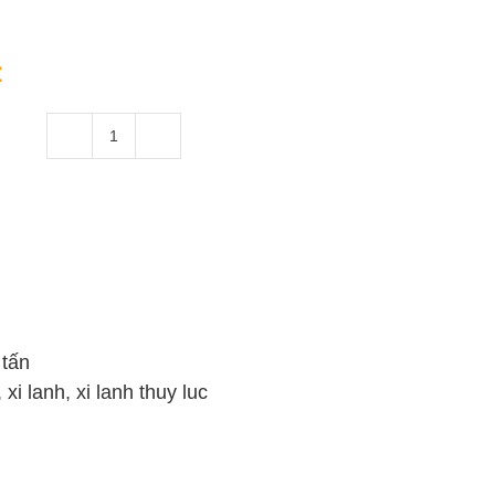
:
Xi
Lanh
Thủy
Lực
30
Tấn
Hai
Chiều
 tấn
Hành
,
xi lanh
,
xi lanh thuy luc
Trình
500mm
số