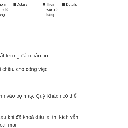
hêm
Details
Thêm
Details
ào giỏ
vào giỏ
àng
hàng
chất lượng đảm bảo hơn.
i chiều cho công việc
định vào bộ máy, Quý Khách có thể
au khi đã khoá dầu lại thì kích vẫn
oải mái.