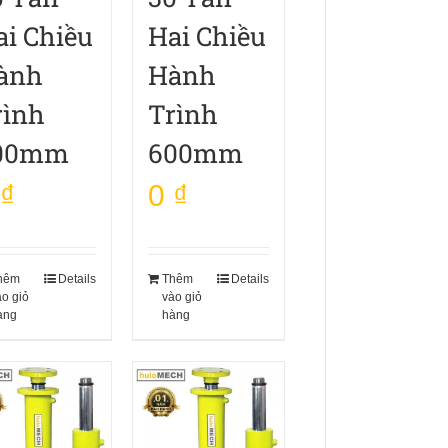
ai Chiều
Hai Chiều
ành
Hành
rình
Trình
00mm
600mm
₫
0
₫
hêm
Details
Thêm
Details
ào giỏ
vào giỏ
àng
hàng