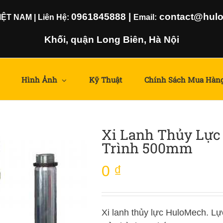
0961845888
|
contact@hulom
T NAM | Liên Hệ:
Email:
Khối, quận Long Biên, Hà Nội
Hình Ảnh
Kỹ Thuật
Chính Sách Mua Hàn
Xi Lanh Thủy Lực
Trình 500mm
0
₫
Xi lanh thủy lực HuloMech. Lự