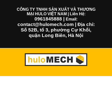
Skip
to
CÔNG TY TNHH SẢN XUẤT VÀ THƯƠNG
MẠI HULO VIỆT NAM | Liên Hệ:
content
0961845888
|
Email:
contact@hulomech.com | Địa chỉ:
Số 52B, tổ 3, phường Cự Khối,
quận Long Biên, Hà Nội