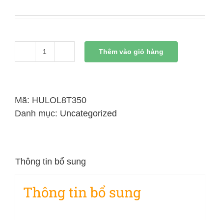
Thêm vào giỏ hàng
Xi
Lanh
Thủy
Lực
Mã:
HULOL8T350
8
Danh mục:
Uncategorized
Tấn
Có
Đai
Thông tin bổ sung
Kết
Nối
Thông tin bổ sung
Liền
350mm
số