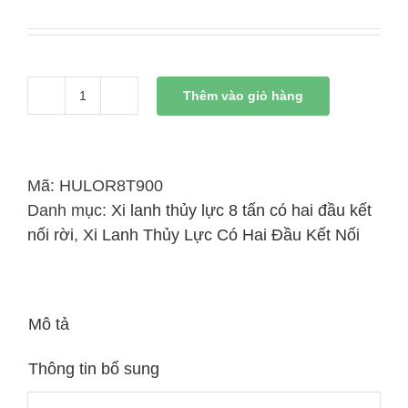
Thêm vào giỏ hàng
Xi
Lanh
Thủy
Lực
Mã:
HULOR8T900
8
Danh mục:
Xi lanh thủy lực 8 tấn có hai đầu kết
Tấn
nối rời
,
Xi Lanh Thủy Lực Có Hai Đầu Kết Nối
Có
Đai
Kết
Mô tả
Nối
Rời
Thông tin bổ sung
900mm
số