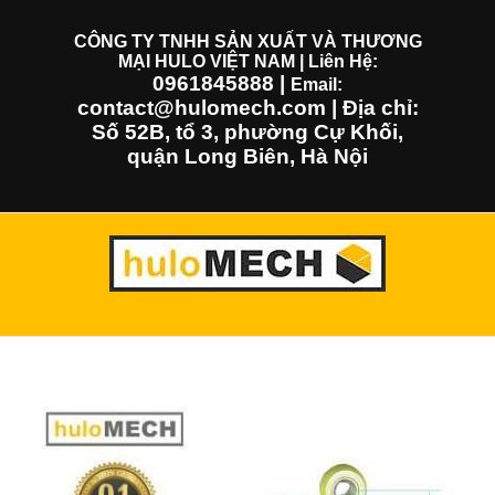
Skip
to
CÔNG TY TNHH SẢN XUẤT VÀ THƯƠNG
MẠI HULO VIỆT NAM | Liên Hệ:
content
0961845888
|
Email:
contact@hulomech.com | Địa chỉ:
Số 52B, tổ 3, phường Cự Khối,
quận Long Biên, Hà Nội