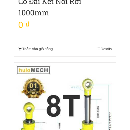
Có Đai Kết Nối Rời
1000mm
0
₫
Thêm vào giỏ hàng
Details