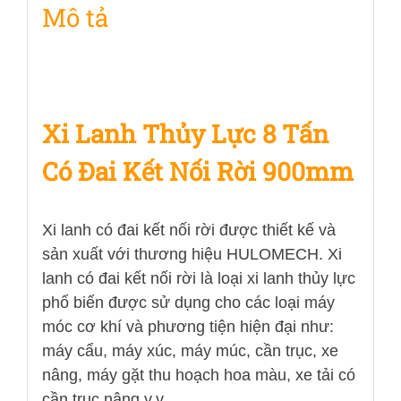
Mô tả
lượng
Xi Lanh Thủy Lực 8 Tấn
Có Đai Kết Nối Rời 900mm
Xi lanh có đai kết nối rời được thiết kế và
sản xuất với thương hiệu HULOMECH. Xi
lanh có đai kết nối rời là loại xi lanh thủy lực
phổ biến được sử dụng cho các loại máy
móc cơ khí và phương tiện hiện đại như:
máy cẩu, máy xúc, máy múc, cần trục, xe
nâng, máy gặt thu hoạch hoa màu, xe tải có
cần trục nâng.v.v.