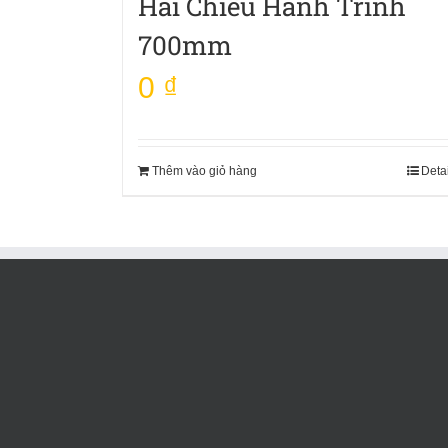
Hai Chiều Hành Trình
700mm
0
₫
Thêm vào giỏ hàng
Deta