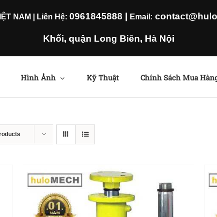
0961845888
|
contact@hulom
T NAM | Liên Hệ:
Email:
Khối, quận Long Biên, Hà Nội
Hình Ảnh
Kỹ Thuật
Chính Sách Mua Hàn
roducts