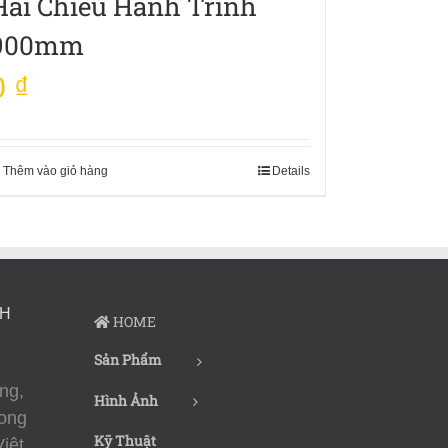
Hai Chiều Hành Trình
900mm
0
₫
Thêm vào giỏ hàng
Details
CH
HOME
Sản Phẩm
ng,
Hình Ảnh
ong
Kỹ Thuật
iệt