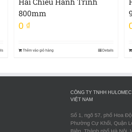
Hai Chiều Hành Trình
800mm
0
₫
ils
Thêm vào giỏ hàng
Details
CÔNG TY TNHH HULOME
VIỆT NAM
Số 1, ngõ 57, phố Hoa Độ
Phường Cự Khối, Quận L
Biên, Thành phố Hà Nội, V