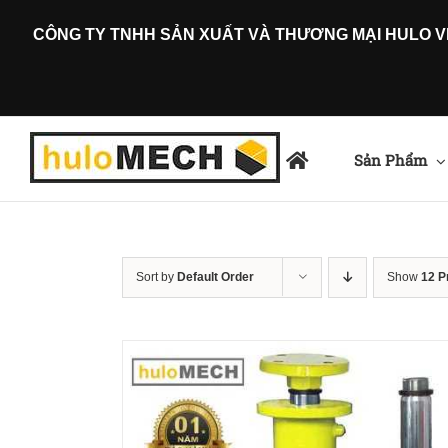
Skip
CÔNG TY TNHH SẢN XUẤT VÀ THƯƠNG MẠI HULO VIỆ
to
content
Sản Phẩm
Sort by
Default Order
Show
12 P