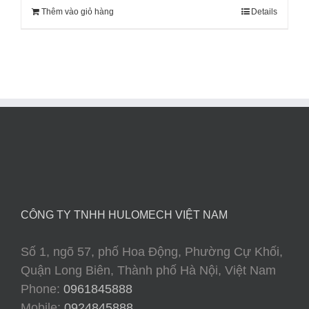
Thêm vào giỏ hàng
Details
CÔNG TY TNHH HULOMECH VIỆT NAM
Số 1, ngõ 57, phố Hoa Động, Phường Cự Khối,
Quận Long Biên, Thành phố Hà Nội, Việt Nam
Phone:
0961845888
Mobile:
0924845888