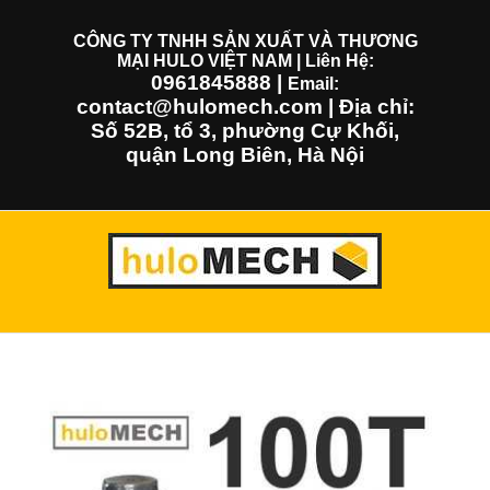
Skip
to
CÔNG TY TNHH SẢN XUẤT VÀ THƯƠNG
MẠI HULO VIỆT NAM | Liên Hệ:
content
0961845888
|
Email:
contact@hulomech.com | Địa chỉ:
Số 52B, tổ 3, phường Cự Khối,
quận Long Biên, Hà Nội