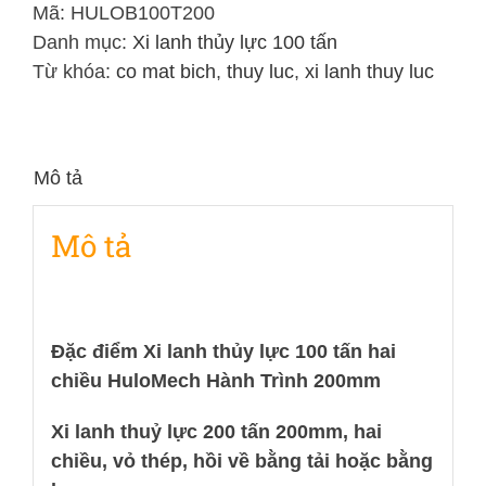
Lực
Mã:
HULOB100T200
100
Danh mục:
Xi lanh thủy lực 100 tấn
Tấn
Từ khóa:
co mat bich
,
thuy luc
,
xi lanh thuy luc
Hai
Chiều
Hành
Mô tả
Trình
200mm
Mô tả
số
lượng
Đặc điểm Xi lanh thủy lực 100 tấn hai
chiều HuloMech Hành Trình 200mm
Xi lanh thuỷ lực 200 tấn 200mm, hai
chiều, vỏ thép, hồi về bằng tải hoặc bằng