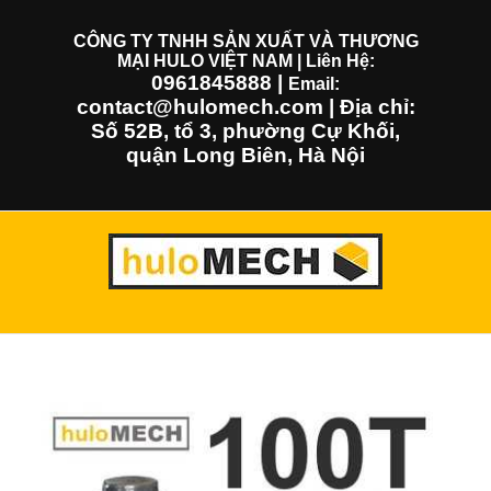
Skip
to
CÔNG TY TNHH SẢN XUẤT VÀ THƯƠNG
MẠI HULO VIỆT NAM | Liên Hệ:
content
0961845888
|
Email:
contact@hulomech.com | Địa chỉ:
Số 52B, tổ 3, phường Cự Khối,
quận Long Biên, Hà Nội