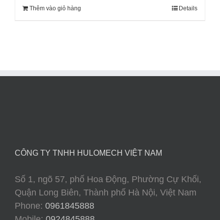
Thêm vào giỏ hàng
Details
CÔNG TY TNHH HULOMECH VIỆT NAM
Số 1, ngõ 57, phố Hoa Động, Phường Cự Khối,
Quận Long Biên, Thành phố Hà Nội, Việt Nam
Phone:
0961845888
Mobile:
0924845888