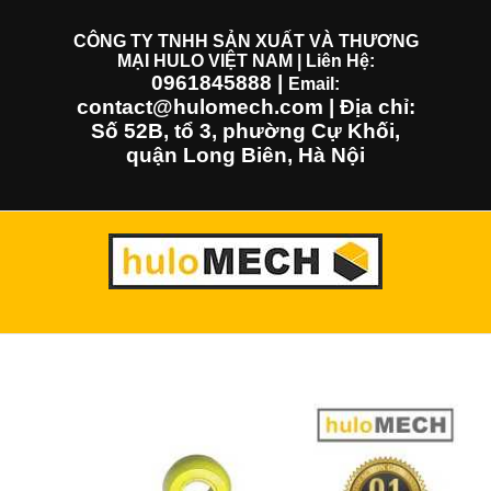
Skip
to
CÔNG TY TNHH SẢN XUẤT VÀ THƯƠNG
MẠI HULO VIỆT NAM | Liên Hệ:
content
0961845888
|
Email:
contact@hulomech.com | Địa chỉ:
Số 52B, tổ 3, phường Cự Khối,
quận Long Biên, Hà Nội