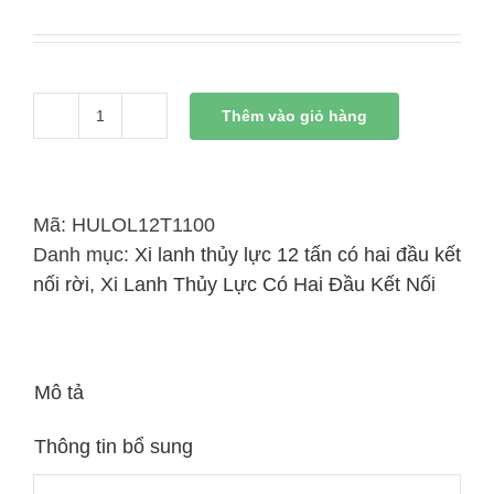
Thêm vào giỏ hàng
Xi
Lanh
Thủy
Lực
Mã:
HULOL12T1100
12
Danh mục:
Xi lanh thủy lực 12 tấn có hai đầu kết
Tấn
nối rời
,
Xi Lanh Thủy Lực Có Hai Đầu Kết Nối
Có
Đai
Kết
Mô tả
Nối
Rời
Thông tin bổ sung
1100mm
số