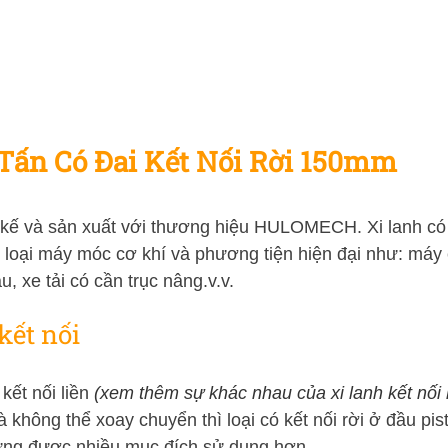
Tấn Có Đai Kết Nối Rời 150mm
t kế và sản xuất với thương hiệu HULOMECH. Xi lanh có đai
 loại máy móc cơ khí và phương tiện hiện đại như: máy 
 xe tải có cần trục nâng.v.v.
 kết nối
 kết nối liền
(xem thêm sự khác nhau của xi lanh kết nối li
à không thể xoay chuyển thì loại có kết nối rời ở đầu pis
 ứng được nhiều mục đích sử dụng hơn.