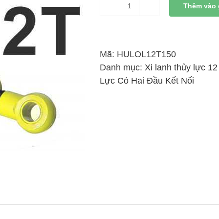
Thêm vào 
Xi
Lanh
Thủy
Lực
Mã:
HULOL12T150
12
Danh mục:
Xi lanh thủy lực 12
Tấn
Lực Có Hai Đầu Kết Nối
Có
Đai
Kết
Nối
Rời
150mm
số
lượng