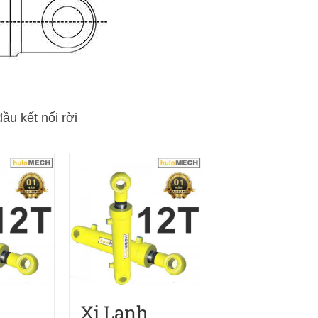
ầu kết nối rời
h
Xi Lanh