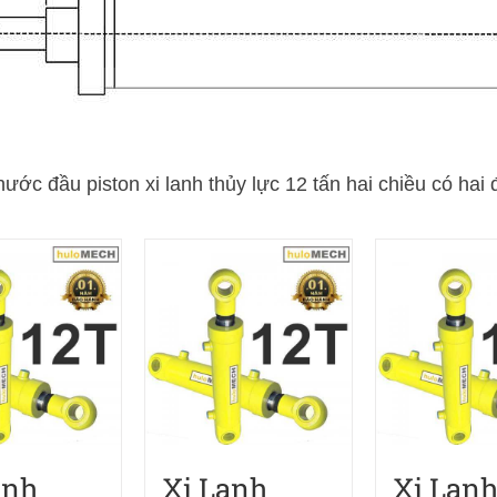
hước đầu piston xi lanh thủy lực 12 tấn hai chiều có hai đ
anh
Xi Lanh
Xi Lan