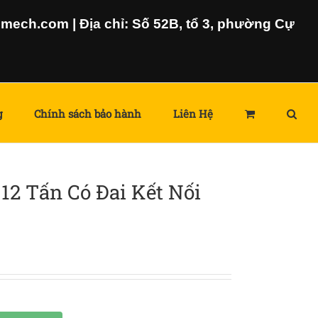
ech.com | Địa chỉ: Số 52B, tổ 3, phường Cự
g
Chính sách bảo hành
Liên Hệ
12 Tấn Có Đai Kết Nối