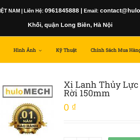
0961845888
|
contact@hulom
T NAM | Liên Hệ:
Email:
Khối, quận Long Biên, Hà Nội
Hình Ảnh
Kỹ Thuật
Chính Sách Mua Hàn
Xi Lanh Thủy Lực 
Rời 150mm
0
₫