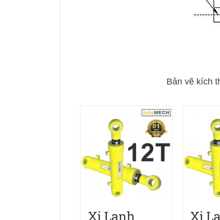
Bản vẽ kích t
Xi Lanh
Xi L