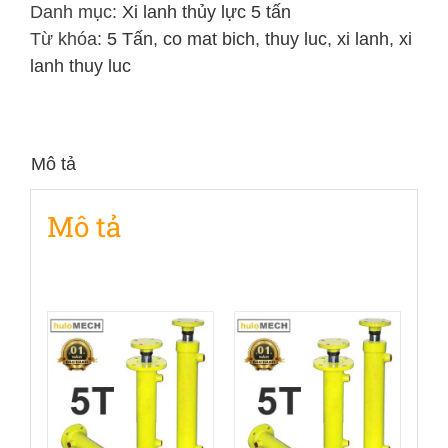
5
Danh mục:
Xi lanh thủy lực 5 tấn
Tấn
Từ khóa:
5 Tấn
,
co mat bich
,
thuy luc
,
xi lanh
,
xi
Hai
lanh thuy luc
chiều
hành
trình
Mô tả
600mm
số
Mô tả
lượng