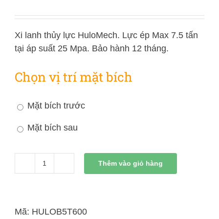
Xi lanh thủy lực HuloMech. Lực ép Max 7.5 tấn
tại áp suất 25 Mpa. Bảo hành 12 tháng.
Chọn vị trí mặt bích
Mặt bích trước
Mặt bích sau
Thêm vào giỏ hàng
Xi
Lanh
Thủy
Lực
Mã:
HULOB5T600