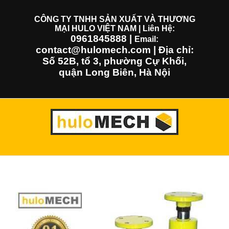
Skip
to
CÔNG TY TNHH SẢN XUẤT VÀ THƯƠNG
MẠI HULO VIỆT NAM | Liên Hệ:
content
0961845888
|
Email:
contact@hulomech.com | Địa chỉ:
Số 52B, tổ 3, phường Cự Khối,
quận Long Biên, Hà Nội