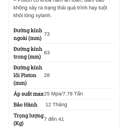
không xảy ra trạng thái quá trình hay tuột
khỏi lòng xylanh.
Đường kính
73
ngoài (mm)
Đường kính
63
trong (mm)
Đường kính
lõi Piston
28
(mm)
Áp suất max
25 Mpa/7.78 Tấn
Bảo Hành
12 Tháng
Trọng lượng
7 đến 41
(Kg)