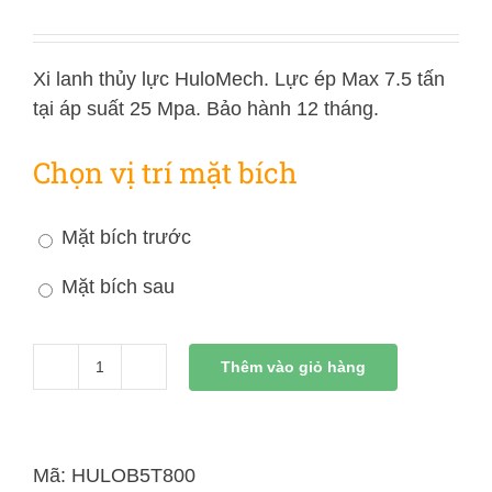
Xi lanh thủy lực HuloMech. Lực ép Max 7.5 tấn
tại áp suất 25 Mpa. Bảo hành 12 tháng.
Chọn vị trí mặt bích
Mặt bích trước
Mặt bích sau
Thêm vào giỏ hàng
Xi
Lanh
Thủy
Lực
Mã:
HULOB5T800