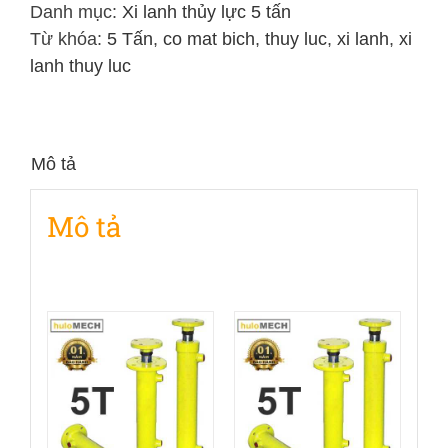
5
Danh mục:
Xi lanh thủy lực 5 tấn
Tấn
Từ khóa:
5 Tấn
,
co mat bich
,
thuy luc
,
xi lanh
,
xi
Hai
lanh thuy luc
chiều
hành
trình
Mô tả
800mm
số
Mô tả
lượng