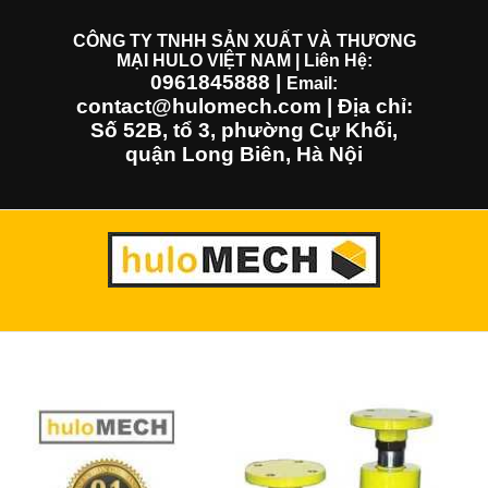
Skip
to
CÔNG TY TNHH SẢN XUẤT VÀ THƯƠNG
MẠI HULO VIỆT NAM | Liên Hệ:
content
0961845888
|
Email:
contact@hulomech.com | Địa chỉ:
Số 52B, tổ 3, phường Cự Khối,
quận Long Biên, Hà Nội