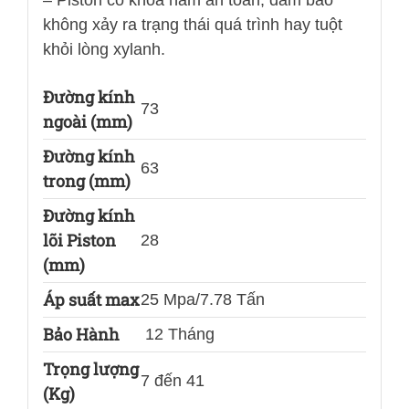
không xảy ra trạng thái quá trình hay tuột
khỏi lòng xylanh.
Đường kính
73
ngoài (mm)
Đường kính
63
trong (mm)
Đường kính
lõi Piston
28
(mm)
Áp suất max
25 Mpa/7.78 Tấn
Bảo Hành
12 Tháng
Trọng lượng
7 đến 41
(Kg)