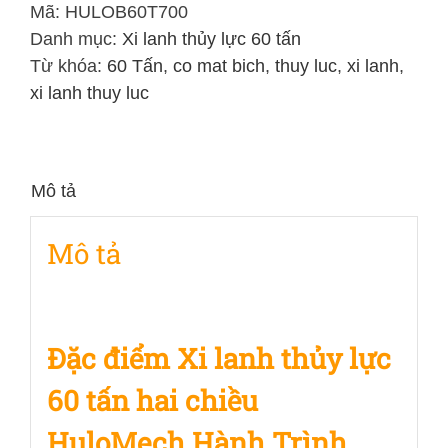
Lực
Mã:
HULOB60T700
60
Danh mục:
Xi lanh thủy lực 60 tấn
Tấn
Từ khóa:
60 Tấn
,
co mat bich
,
thuy luc
,
xi lanh
,
Hai
xi lanh thuy luc
Chiều
Hành
Trình
Mô tả
700mm
số
Mô tả
lượng
Đặc điểm Xi lanh thủy lực
60 tấn hai chiều
HuloMech Hành Trình