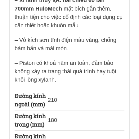
– Xi lanh thủy lực hai chiều 60 tấn
700mm HuloMech
mặt bích gắn thêm,
thuận tiện cho việc cố định các loại dụng cụ
cần thiết hoặc khuôn mẫu.
– Vỏ kích sơn tĩnh điện màu vàng, chống
bám bẩn và mài mòn.
– Piston có khoá hãm an toàn, đảm bảo
không xảy ra trạng thái quá trình hay tuột
khỏi lòng xylanh.
Đường kính
210
ngoài (mm)
Đường kính
180
trong (mm)
Đường kính