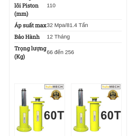
lõi Piston
110
(mm)
Áp suất max
32 Mpa/81.4 Tấn
Bảo Hành
12 Tháng
Trọng lượng
66 đến 256
(Kg)