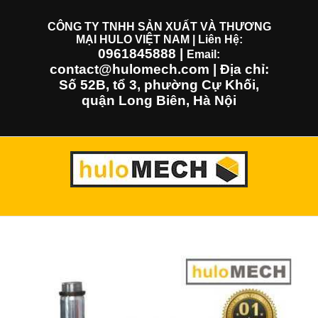
Skip
to
CÔNG TY TNHH SẢN XUẤT VÀ THƯƠNG
MẠI HULO VIỆT NAM | Liên Hệ:
content
0961845888
|
Email:
contact@hulomech.com | Địa chỉ:
Số 52B, tổ 3, phường Cự Khối,
quận Long Biên, Hà Nội