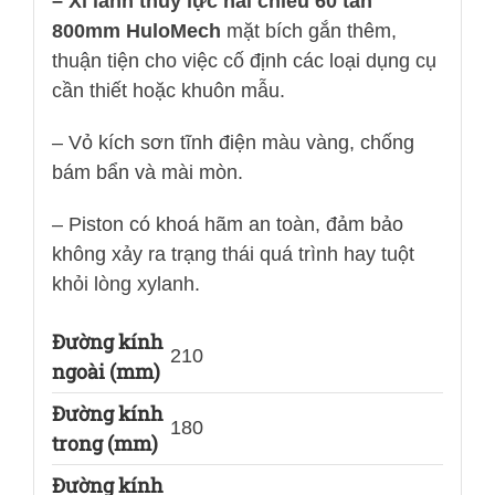
– Xi lanh thủy lực hai chiều 60 tấn
800mm HuloMech
mặt bích gắn thêm,
thuận tiện cho việc cố định các loại dụng cụ
cần thiết hoặc khuôn mẫu.
– Vỏ kích sơn tĩnh điện màu vàng, chống
bám bẩn và mài mòn.
– Piston có khoá hãm an toàn, đảm bảo
không xảy ra trạng thái quá trình hay tuột
khỏi lòng xylanh.
Đường kính
210
ngoài (mm)
Đường kính
180
trong (mm)
Đường kính