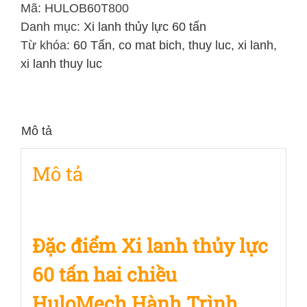
Lực
Mã:
HULOB60T800
60
Danh mục:
Xi lanh thủy lực 60 tấn
Tấn
Từ khóa:
60 Tấn
,
co mat bich
,
thuy luc
,
xi lanh
,
Hai
xi lanh thuy luc
Chiều
Hành
Trình
Mô tả
800mm
số
Mô tả
lượng
Đặc điểm Xi lanh thủy lực
60 tấn hai chiều
HuloMech Hành Trình