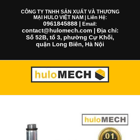
Skip
to
CÔNG TY TNHH SẢN XUẤT VÀ THƯƠNG
MẠI HULO VIỆT NAM | Liên Hệ:
content
0961845888
|
Email:
contact@hulomech.com | Địa chỉ:
Số 52B, tổ 3, phường Cự Khối,
quận Long Biên, Hà Nội