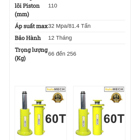
lõi Piston
110
(mm)
Áp suất max
32 Mpa/81.4 Tấn
Bảo Hành
12 Tháng
Trọng lượng
66 đến 256
(Kg)