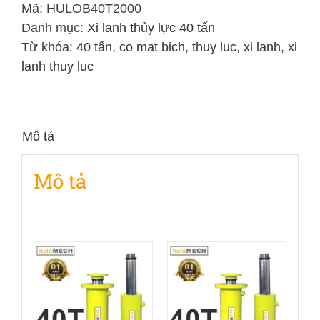
Lực
Mã:
HULOB40T2000
40
Danh mục:
Xi lanh thủy lực 40 tấn
Tấn
Từ khóa:
40 tấn
,
co mat bich
,
thuy luc
,
xi lanh
,
xi
Hai
lanh thuy luc
Chiều
Hành
Trình
Mô tả
2000mm
số
Mô tả
lượng