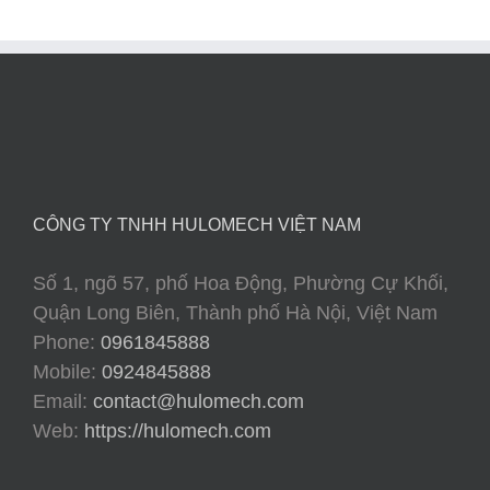
CÔNG TY TNHH HULOMECH VIỆT NAM
Số 1, ngõ 57, phố Hoa Động, Phường Cự Khối,
Quận Long Biên, Thành phố Hà Nội, Việt Nam
Phone:
0961845888
Mobile:
0924845888
Email:
contact@hulomech.com
Web:
https://hulomech.com