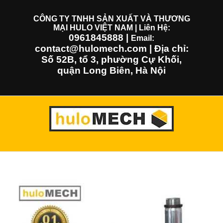
Skip
to
CÔNG TY TNHH SẢN XUẤT VÀ THƯƠNG
MẠI HULO VIỆT NAM | Liên Hệ:
content
0961845888
|
Email:
contact@hulomech.com | Địa chỉ:
Số 52B, tổ 3, phường Cự Khối,
quận Long Biên, Hà Nội