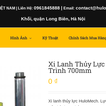
0961845888
|
contact@hulom
T NAM | Liên Hệ:
Email:
Khối, quận Long Biên, Hà Nội
Hình Ảnh
Kỹ Thuật
Chính Sách Mua Hàn
Xi Lanh Thủy Lực
Trình 700mm
0
₫
Xi lanh thủy lực HuloMech. Lự