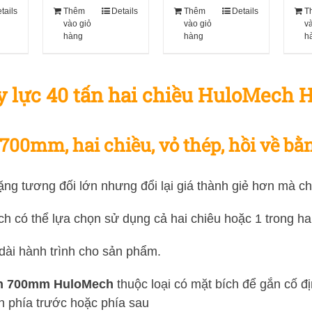
tails
Thêm
Details
Thêm
Details
T
vào giỏ
vào giỏ
v
hàng
hàng
h
ủy lực 40 tấn hai chiều HuloMech
 700mm, hai chiều, vỏ thép, hồi về bằ
 nặng tương đối lớn nhưng đổi lại giá thành giẻ hơn mà 
ách có thể lựa chọn sử dụng cả hai chiêu hoặc 1 trong ha
dài hành trình cho sản phẩm.
 tấn 700mm HuloMech
thuộc loại có mặt bích để gắn cố 
ch phía trước hoặc phía sau