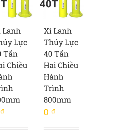
i Lanh
Xi Lanh
hủy Lực
Thủy Lực
0 Tấn
40 Tấn
ai Chiều
Hai Chiều
ành
Hành
rình
Trình
00mm
800mm
₫
0
₫