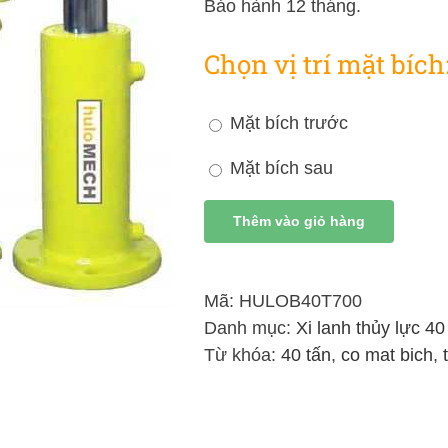
Bảo hành 12 tháng.
Chọn vị trí mặt bích
Mặt bích trước
Mặt bích sau
Thêm vào giỏ hàng
Mã:
HULOB40T700
Danh mục:
Xi lanh thủy lực 40
Từ khóa:
40 tấn
,
co mat bich
,