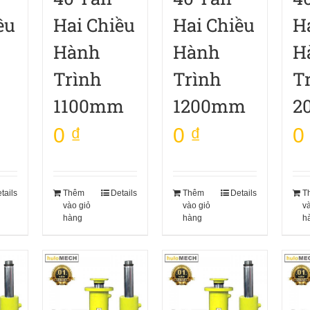
ều
Hai Chiều
Hai Chiều
H
Hành
Hành
H
Trình
Trình
T
1100mm
1200mm
2
0
₫
0
₫
0
tails
Thêm
Details
Thêm
Details
T
vào giỏ
vào giỏ
v
hàng
hàng
h