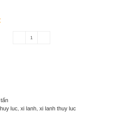
:
Xi
Lanh
Thủy
Lực
40
Tấn
Hai
Chiều
 tấn
Hành
thuy luc
,
xi lanh
,
xi lanh thuy luc
Trình
700mm
số