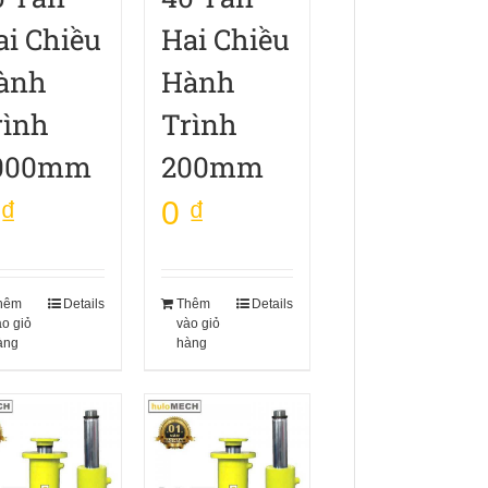
ai Chiều
Hai Chiều
ành
Hành
rình
Trình
000mm
200mm
₫
0
₫
hêm
Details
Thêm
Details
ào giỏ
vào giỏ
àng
hàng