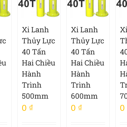
Xi Lanh
Xi Lanh
X
ực
Thủy Lực
Thủy Lực
T
40 Tấn
40 Tấn
4
ều
Hai Chiều
Hai Chiều
H
Hành
Hành
H
Trình
Trình
T
500mm
600mm
7
0
₫
0
₫
0