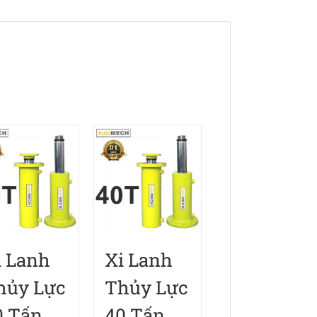
lượng
i Lanh
Xi Lanh
hủy Lực
Thủy Lực
0 Tấn
40 Tấn