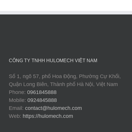
CÔNG TY TNHH HULOMECH VIỆT NAM
Số 1, ngõ 57, phố Hoa Động, Phường Cự Khối,
Quận Long Biên, Thành phố Hà Nội, Việt Nam
Phone:
0961845888
Mobile:
0924845888
Email:
contact@hulomech.com
Web:
https://hulomech.com