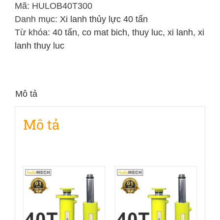
Lực
Mã:
HULOB40T300
40
Danh mục:
Xi lanh thủy lực 40 tấn
Tấn
Từ khóa:
40 tấn
,
co mat bich
,
thuy luc
,
xi lanh
,
xi
Hai
lanh thuy luc
Chiều
Hành
Trình
Mô tả
300mm
số
Mô tả
lượng