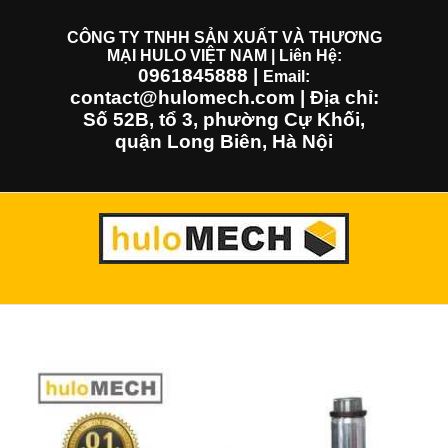
Skip
to
CÔNG TY TNHH SẢN XUẤT VÀ THƯƠNG
MẠI HULO VIỆT NAM | Liên Hệ:
content
0961845888
|
Email:
contact@hulomech.com | Địa chỉ:
Số 52B, tổ 3, phường Cự Khối,
quận Long Biên, Hà Nội